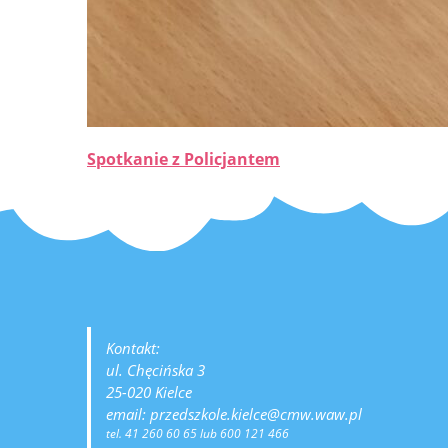
Spotkanie z Policjantem
Kontakt:
ul. Chęcińska 3
25-020 Kielce
email: przedszkole.kielce@cmw.waw.pl
tel. 41 260 60 65 lub 600 121 466