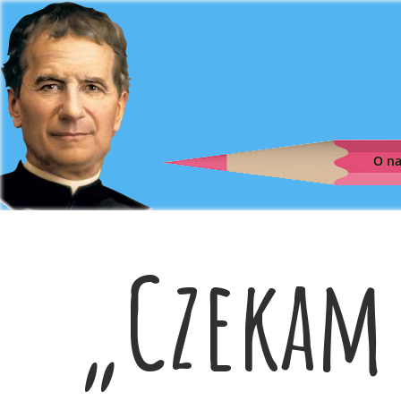
O n
„Czekam 