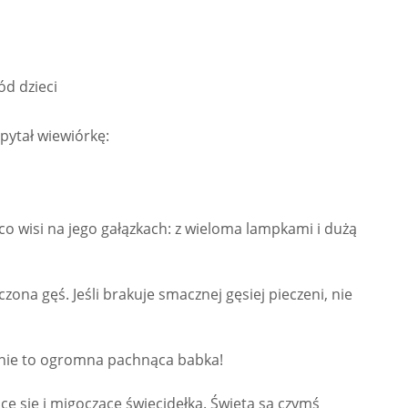
ód dzieci
pytał wiewiórkę:
co wisi na jego gałązkach: z wieloma lampkami i dużą
czona gęś. Jeśli brakuje smacznej gęsiej pieczeni, nie
nie to ogromna pachnąca babka!
ce się i migoczące świecidełka. Święta są czymś