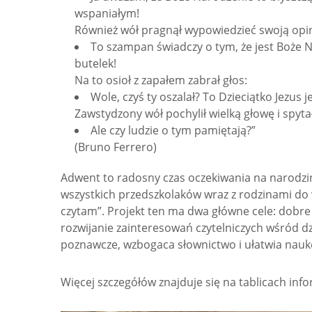
wspaniałym!
Również wół pragnął wypowiedzieć swoją opin
To szampan świadczy o tym, że jest Boże 
butelek!
Na to osioł z zapałem zabrał głos:
Wole, czyś ty oszalał? To Dzieciątko Jezus 
Zawstydzony wół pochylił wielką głowę i spytał
Ale czy ludzie o tym pamiętają?”
(Bruno Ferrero)
Adwent to radosny czas oczekiwania na narodzi
wszystkich przedszkolaków wraz z rodzinami do w
czytam”. Projekt ten ma dwa główne cele: dobre
rozwijanie zainteresowań czytelniczych wśród dzi
poznawcze, wzbogaca słownictwo i ułatwia nauk
Więcej szczegółów znajduje się na tablicach inf