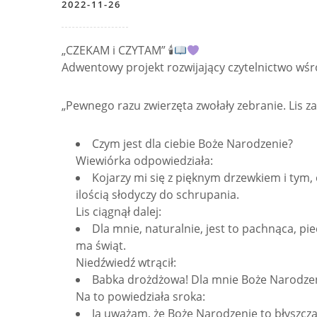
2022-11-26
„CZEKAM i CZYTAM” 🕯
Adwentowy projekt rozwijający czytelnictwo wśr
„Pewnego razu zwierzęta zwołały zebranie. Lis za
Czym jest dla ciebie Boże Narodzenie?
Wiewiórka odpowiedziała:
Kojarzy mi się z pięknym drzewkiem i tym, 
ilością słodyczy do schrupania.
Lis ciągnął dalej:
Dla mnie, naturalnie, jest to pachnąca, pie
ma świąt.
Niedźwiedź wtrącił:
Babka drożdżowa! Dla mnie Boże Narodze
Na to powiedziała sroka:
Ja uważam, że Boże Narodzenie to błyszczą