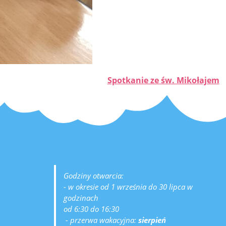
Spotkanie ze św. Mikołajem
Godziny otwarcia:
- w okresie od 1 września do 30 lipca w
godzinach
od 6:30 do 16:30
- przerwa wakacyjna:
sierpień