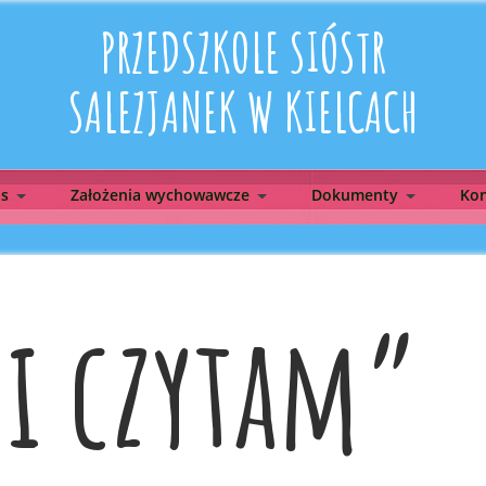
PRZEDSZKOLE SIÓSTR
SALEZJANEK W KIELCACH
as
Założenia wychowawcze
Dokumenty
Kon
i czytam”