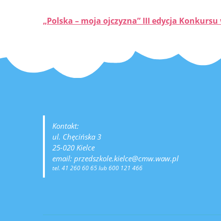
„Polska – moja ojczyzna” III edycja Konkurs
Kontakt:
ul. Chęcińska 3
25-020 Kielce
email: przedszkole.kielce@cmw.waw.pl
tel. 41 260 60 65 lub 600 121 466