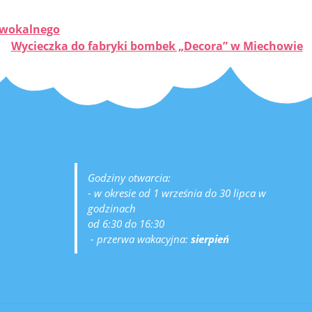
u wokalnego
Wycieczka do fabryki bombek „Decora” w Miechowie
Godziny otwarcia:
- w okresie od 1 września do 30 lipca w
godzinach
od 6:30 do 16:30
- przerwa wakacyjna:
sierpień