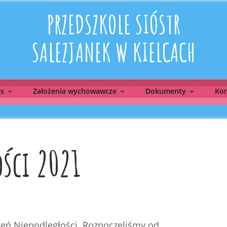
PRZEDSZKOLE SIÓSTR
SALEZJANEK W KIELCACH
as
Założenia wychowawcze
Dokumenty
Kon
ści 2021
ień Niepodległości. Rozpoczeliśmy od