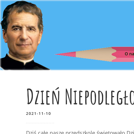
O n
Dzień Niepodległo
2021-11-10
Dziś całe nasze przedszkole świętowało Dz