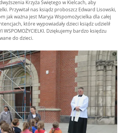
odwyższenia Krzyża Świętego w Kielcach, aby
ki. Przywitał nas ksiądz proboszcz Edward Lisowski,
om jak ważna jest Maryja Wspomożycielka dla całej
ntencjach, które wypowiadały dzieci ksiądz udzielił
SPOMOŻYCIELKI. Dziękujemy bardzo księdzu
wane do dzieci.