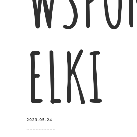
WSPO
ELKI
2023-05-24