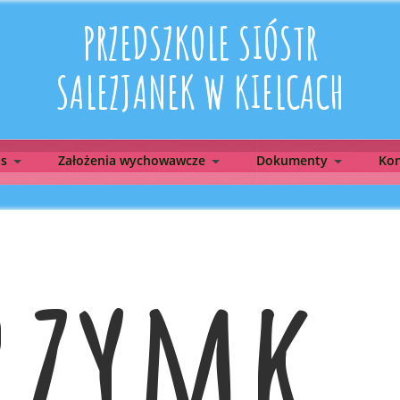
PRZEDSZKOLE SIÓSTR
SALEZJANEK W KIELCACH
as
Założenia wychowawcze
Dokumenty
Kon
rzymk