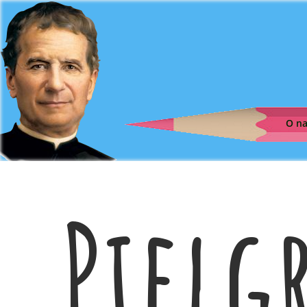
O n
Pielg