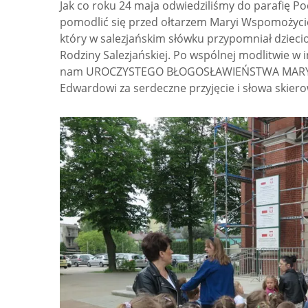
Jak co roku 24 maja odwiedziliśmy do parafię P
pomodlić się przed ołtarzem Maryi Wspomożyciel
który w salezjańskim słówku przypomniał dzieci
Rodziny Salezjańskiej. Po wspólnej modlitwie w i
nam UROCZYSTEGO BŁOGOSŁAWIEŃSTWA MARYI W
Edwardowi za serdeczne przyjęcie i słowa skiero