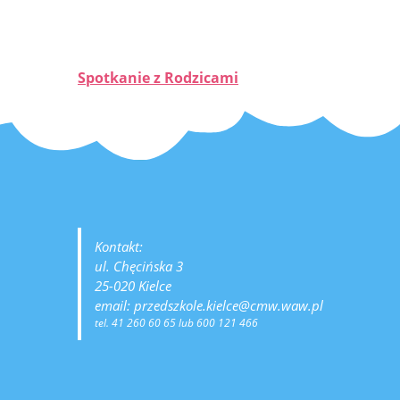
Spotkanie z Rodzicami
Kontakt:
ul. Chęcińska 3
25-020 Kielce
email: przedszkole.kielce@cmw.waw.pl
tel. 41 260 60 65 lub 600 121 466