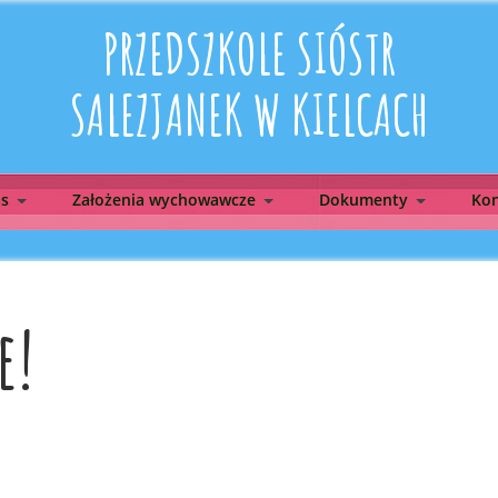
PRZEDSZKOLE SIÓSTR
SALEZJANEK W KIELCACH
as
Założenia wychowawcze
Dokumenty
Kon
e!