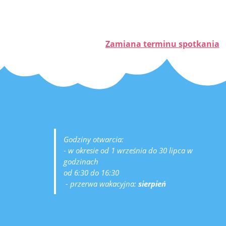
Zamiana terminu spotkania
Godziny otwarcia:
- w okresie od 1 września do 30 lipca w
godzinach
od 6:30 do 16:30
- przerwa wakacyjna:
sierpień