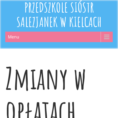
PRZEDSZKOLE SIÓSTR
SALEZJANEK W KIELCACH
Menu
Zmiany w
opłatach