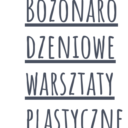
Bożonaro
dzeniowe
warsztaty
plastyczne