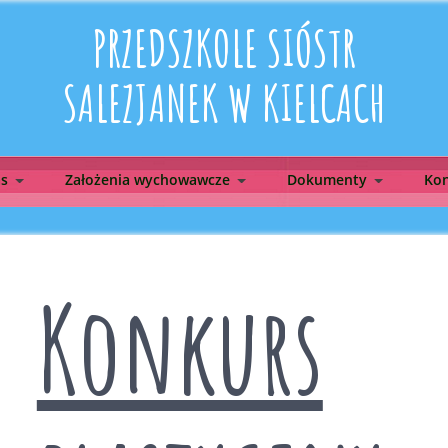
PRZEDSZKOLE SIÓSTR
SALEZJANEK W KIELCACH
as
Założenia wychowawcze
Dokumenty
Kon
Konkurs