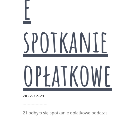
e
spotkanie
opłatkowe
2022-12-21
21 odbyło się spotkanie opłatkowe podczas