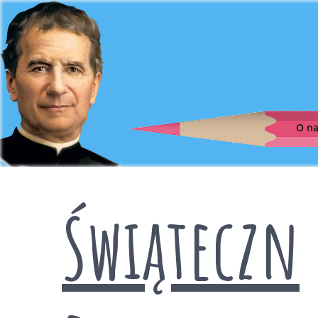
O n
Świąteczn