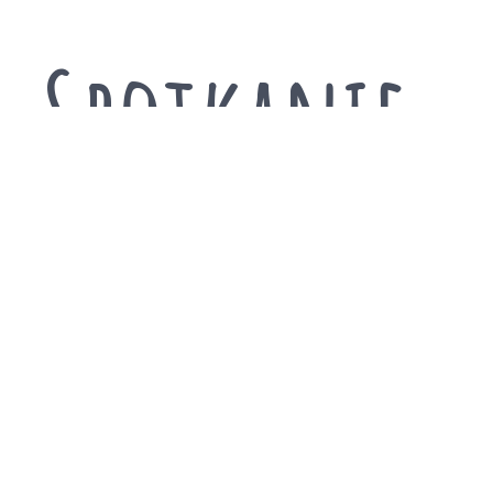
Spotkanie
ze św.
Mikołaje