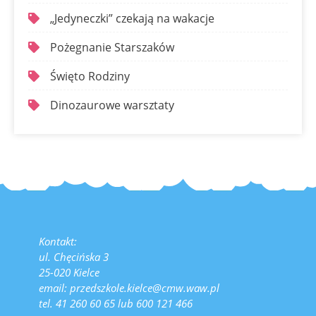
„Jedyneczki” czekają na wakacje
Pożegnanie Starszaków
Święto Rodziny
Dinozaurowe warsztaty
Kontakt:
ul. Chęcińska 3
25-020 Kielce
email: przedszkole.kielce@cmw.waw.pl
tel. 41 260 60 65 lub 600 121 466