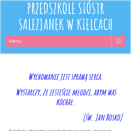
PRZEDSZKOLE SIÓSTR
SALEZJANEK W KIELCACH
Menu
Wychowanie jest sprawą serca.
Wystarczy, że jesteście młodzi, abym was
kochał.
(św. Jan Bosko)