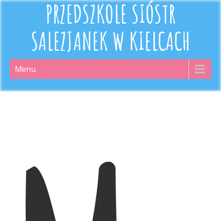
PRZEDSZKOLE SIÓSTR
SALEZJANEK W KIELCACH
Menu