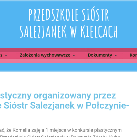
PRZEDSZKOLE SIÓSTR
SALEZJANEK W KIELCACH
as
Założenia wychowawcze
Dokumenty
Kon
styczny organizowany przez
 Sióstr Salezjanek w Połczynie-
, że Kornelia zajęła 1 miejsce w konkursie plastycznym