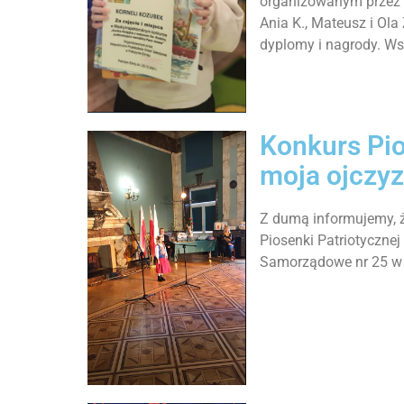
organizowanym przez P
Ania K., Mateusz i Ola
dyplomy i nagrody. Ws
Konkurs Pio
moja ojczyz
Z dumą informujemy, że
Piosenki Patriotyczne
Samorządowe nr 25 w 