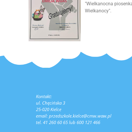
"Wielkanocna piosenka
Wielkanocy".
Kontakt:
ul. Chęcińska 3
25-020 Kielce
email: przedszkole.kielce@cmw.waw.pl
tel. 41 260 60 65 lub 600 121 466