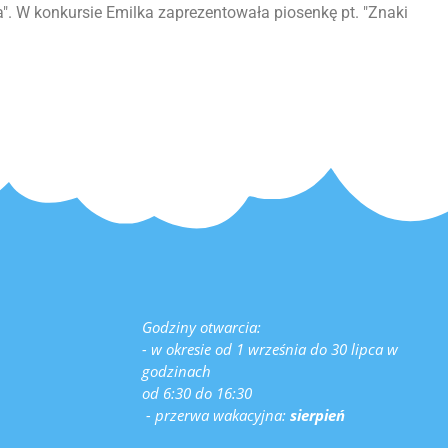
". W konkursie Emilka zaprezentowała piosenkę pt. "Znaki
Godziny otwarcia:
- w okresie od 1 września do 30 lipca w
godzinach
od 6:30 do 16:30
- przerwa wakacyjna:
sierpień