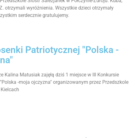
rzedszkole Sióstr Salezjanek w Połczynie-Zdroju. Kuba,
 Z. otrzymali wyróżnienia. Wszystkie dzieci otrzymały
zystkim serdecznie gratulujemy.
senki Patriotycznej "Polska -
na"
 Kalina Matusiak zajęłą dziś 1 miejsce w III Konkursie
j "Polska -moja ojczyzna" organizowanym przez Przedszkole
Kielcach