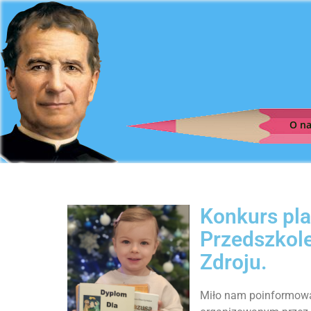
O n
Konkurs pla
Przedszkole
Zdroju.
Miło nam poinformować