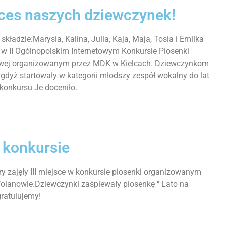
ces naszych dziewczynek!
kładzie:Marysia, Kalina, Julia, Kaja, Maja, Tosia i Emilka
 w II Ogólnopolskim Internetowym Konkursie Piosenki
żowej organizowanym przez MDK w Kielcach. Dziewczynkom
gdyż startowały w kategorii młodszy zespół wokalny do lat
 konkursu Je doceniło.
 konkursie
y zajęły III miejsce w konkursie piosenki organizowanym
olanowie.Dziewczynki zaśpiewały piosenkę " Lato na
gratulujemy!