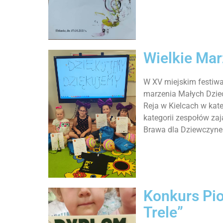
Wielkie Mar
W XV miejskim festiwa
marzenia Małych Dziec
Reja w Kielcach w kateg
kategorii zespołów zają
Brawa dla Dziewczynek
Konkurs Pio
Trele”