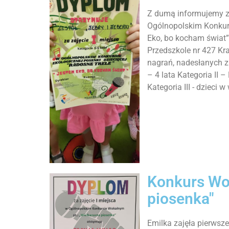
Z dumą informujemy ze
Ogólnopolskim Konkurs
Eko, bo kocham świat” 
Przedszkole nr 427 Kr
nagrań, nadesłanych z 
– 4 lata Kategoria II –
Kategoria III - dzieci w
Konkurs Wo
piosenka"
Emilka zajęła pierws