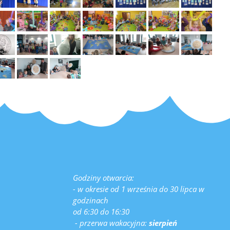
Godziny otwarcia:
- w okresie od 1 września do 30 lipca w
godzinach
od 6:30 do 16:30
- przerwa wakacyjna:
sierpień