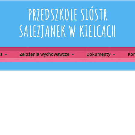
PRZEDSZKOLE SIÓSTR
SALEZJANEK W KIELCACH
as
Założenia wychowawcze
Dokumenty
Kon