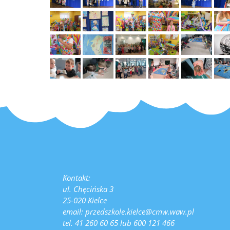
Kontakt:
ul. Chęcińska 3
25-020 Kielce
email: przedszkole.kielce@cmw.waw.pl
tel. 41 260 60 65 lub 600 121 466