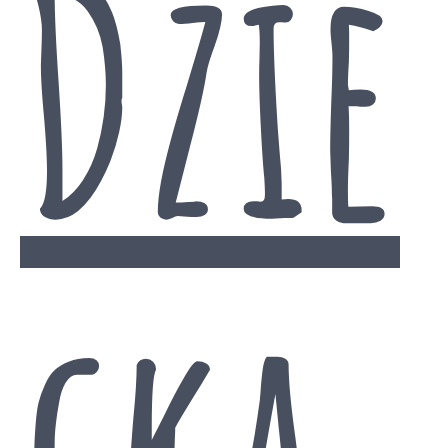
Dzie
cka