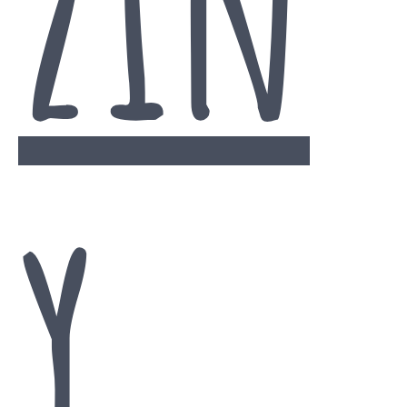
zin
y