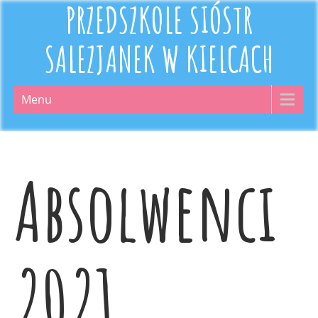
PRZEDSZKOLE SIÓSTR
SALEZJANEK W KIELCACH
Menu
Absolwenci
2021