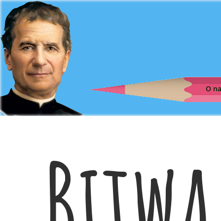
O n
Bitwa