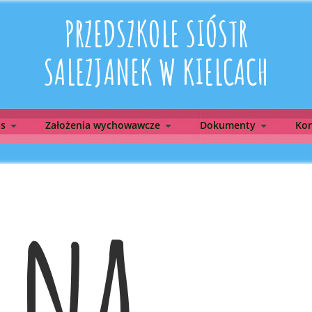
PRZEDSZKOLE SIÓSTR
SALEZJANEK W KIELCACH
as
Założenia wychowawcze
Dokumenty
Kon
 na