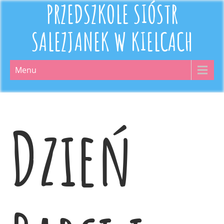
PRZEDSZKOLE SIÓSTR
SALEZJANEK W KIELCACH
Menu
Dzień