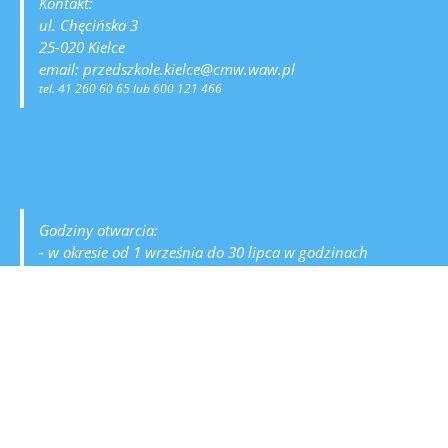
Kontakt:
ul. Chęcińska 3
25-020 Kielce
email: przedszkole.kielce@cmw.waw.pl
tel. 41 260 60 65 lub 600 121 466
Godziny otwarcia:
- w okresie od 1 września do 30 lipca w godzinach
od 6:30 do 16:30
- przerwa wakacyjna:
sierpień