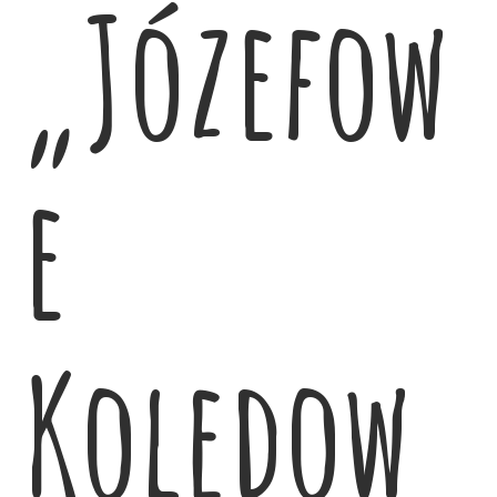
„Józefow
e
Kolędow