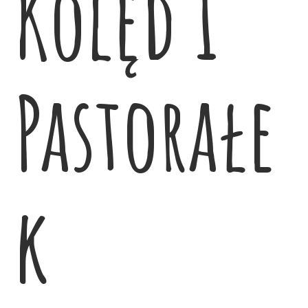
Kolęd i
Pastorałe
k