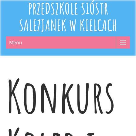
PRZEDSZKOLE SIÓSTR
SALEZJANEK W KIELCACH
Menu
Konkurs