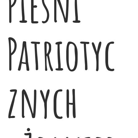
Pieśni
Patriotyc
znych