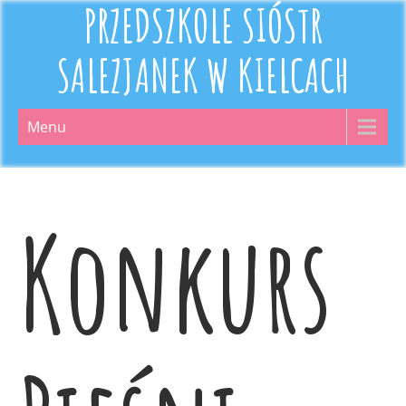
PRZEDSZKOLE SIÓSTR
SALEZJANEK W KIELCACH
Menu
Konkurs