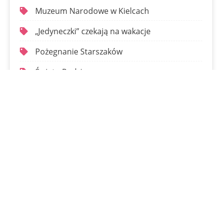
Muzeum Narodowe w Kielcach
„Jedyneczki” czekają na wakacje
Pożegnanie Starszaków
Święto Rodziny
Dinozaurowe warsztaty
Kontakt:
ul. Chęcińska 3
25-020 Kielce
email: przedszkole.kielce@cmw.waw.pl