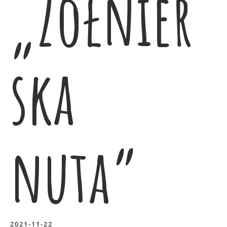
„Żołnier
ska
nuta”
2021-11-22