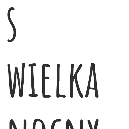
s
wielka