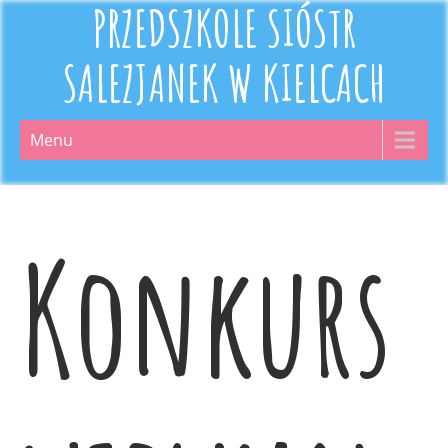
PRZEDSZKOLE SIÓSTR
SALEZJANEK W KIELCACH
Menu
Konkurs