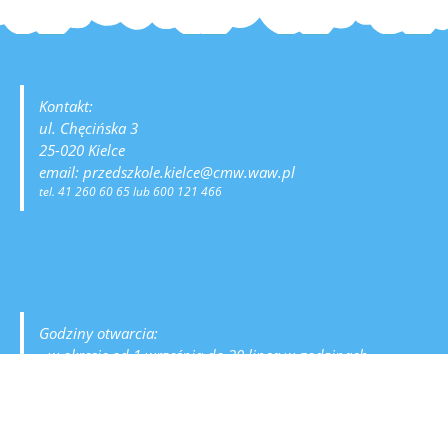
Kontakt:
ul. Chęcińska 3
25-020 Kielce
email: przedszkole.kielce@cmw.waw.pl
tel. 41 260 60 65 lub 600 121 466
Godziny otwarcia:
- w okresie od 1 września do 30 lipca w godzinach
od 6:30 do 16:30
- przerwa wakacyjna:
sierpień