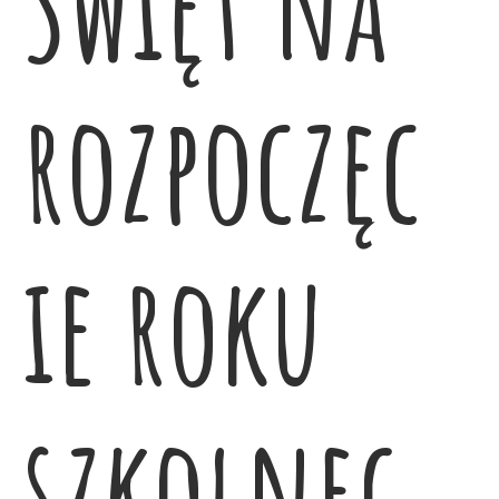
Święt na
rozpoczęc
ie roku
szkolneg