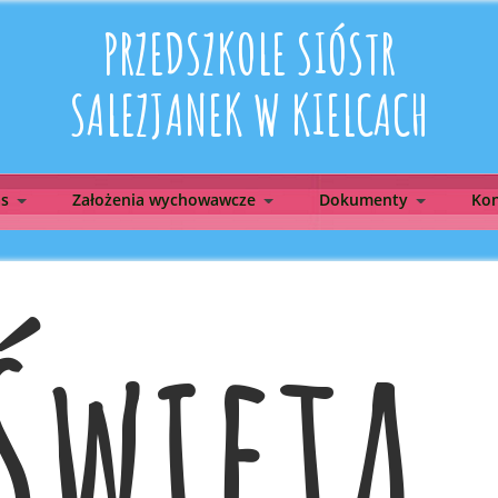
PRZEDSZKOLE SIÓSTR
SALEZJANEK W KIELCACH
as
Założenia wychowawcze
Dokumenty
Kon
Święta