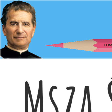
O n
Msza 