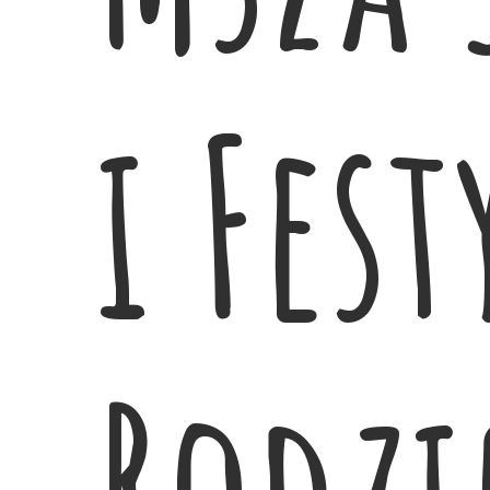
i Fes