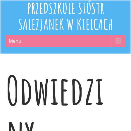
PRZEDSZKOLE SIÓSTR
SALEZJANEK W KIELCACH
Menu
Odwiedzi