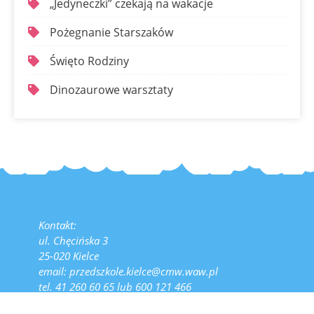
„Jedyneczki” czekają na wakacje
Pożegnanie Starszaków
Święto Rodziny
Dinozaurowe warsztaty
Kontakt:
ul. Chęcińska 3
25-020 Kielce
email: przedszkole.kielce@cmw.waw.pl
tel. 41 260 60 65 lub 600 121 466