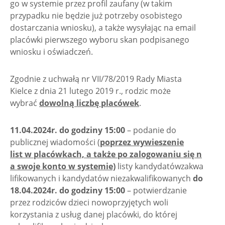
go w systemie przez profil zaufany (w takim
przypadku nie będzie już potrzeby osobistego
dostarczania wniosku), a także wysyłając na email
placówki pierwszego wyboru skan podpisanego
wniosku i oświadczeń.
Zgodnie z uchwałą nr VII/78/2019 Rady Miasta
Kielce z dnia 21 lutego 2019 r., rodzic może
wybrać
dowolną liczbę placówek
.
11.04.2024r. do godziny 15:00
– podanie do
publicznej wiadomości (
poprzez wywieszenie
list w placówkach, a także po zalogowaniu się n
a swoje konto w systemie)
listy kandydatówzakwa
lifikowanych i kandydatów niezakwalifikowanych
do
18.04.2024r. do godziny 15:00
– potwierdzanie
przez rodziców dzieci nowoprzyjętych woli
korzystania z usług danej placówki, do której