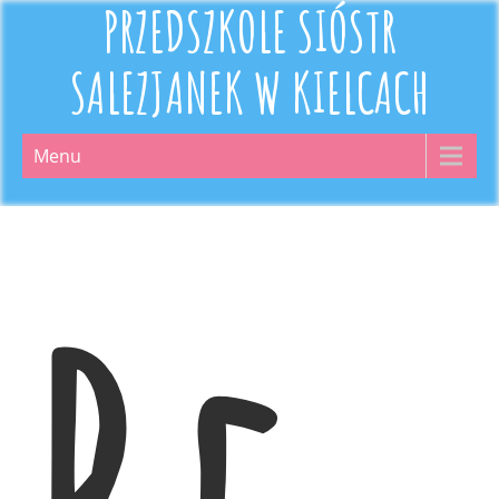
PRZEDSZKOLE SIÓSTR
SALEZJANEK W KIELCACH
Menu