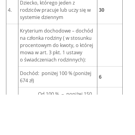
Dziecko, którego jeden z
4.
rodziców pracuje lub uczy się w
30
systemie dziennym
Kryterium dochodowe – dochód
na członka rodziny ( w stosunku
procentowym do kwoty, o której
mowa w art. 3 pkt. 1 ustawy
o świadczeniach rodzinnych):
Dochód: poniżej 100 % (poniżej
6
674 zł)
Od 100 % – poniżej 150
5
% – od 674,00 zł – 1010,99 zł
5.
Od 150 % – poniżej 200
4
% – 1011,00 zł – 1347,99 zł