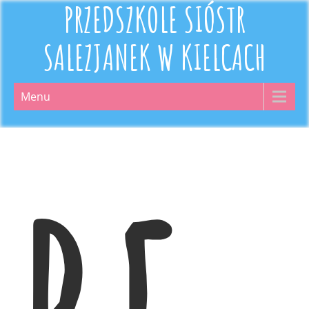
PRZEDSZKOLE SIÓSTR
SALEZJANEK W KIELCACH
Menu