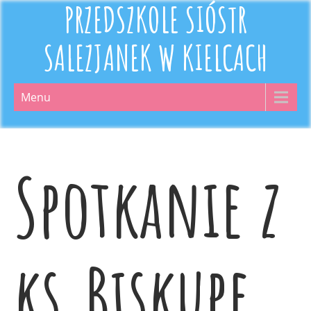
PRZEDSZKOLE SIÓSTR
SALEZJANEK W KIELCACH
Menu
Spotkanie z
ks.Biskupe