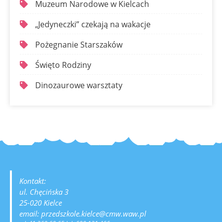
Muzeum Narodowe w Kielcach
„Jedyneczki” czekają na wakacje
Pożegnanie Starszaków
Święto Rodziny
Dinozaurowe warsztaty
Kontakt:
ul. Chęcińska 3
25-020 Kielce
email: przedszkole.kielce@cmw.waw.pl