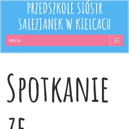
PRZEDSZKOLE SIÓSTR
SALEZJANEK W KIELCACH
Menu
Spotkanie
ze