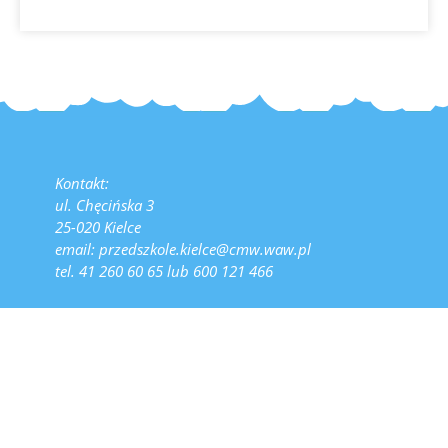
Kontakt:
ul. Chęcińska 3
25-020 Kielce
email: przedszkole.kielce@cmw.waw.pl
tel. 41 260 60 65 lub 600 121 466
Godziny otwarcia:
- w okresie od 1 września do 30 lipca w godzinach