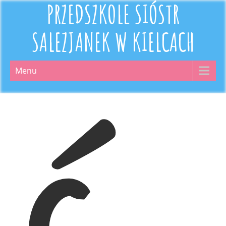
PRZEDSZKOLE SIÓSTR
SALEZJANEK W KIELCACH
Menu