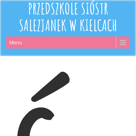
PRZEDSZKOLE SIÓSTR
SALEZJANEK W KIELCACH
Menu