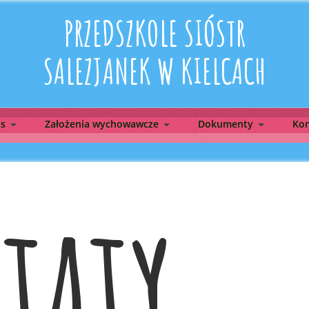
PRZEDSZKOLE SIÓSTR
SALEZJANEK W KIELCACH
as
Założenia wychowawcze
Dokumenty
Kon
taty