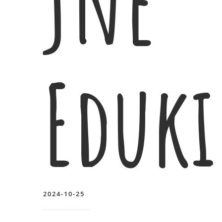
jne
Eduk
2024-10-25