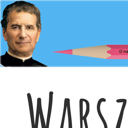
O n
Warsz