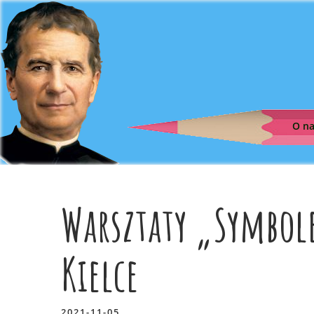
O n
Warsztaty „Symbol
Kielce
2021-11-05