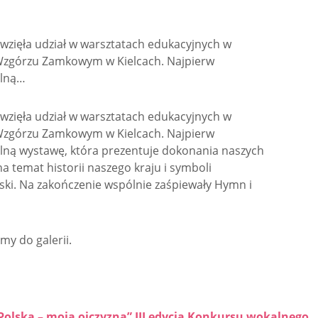
i wzięła udział w warsztatach edukacyjnych w
a Wzgórzu Zamkowym w Kielcach. Najpierw
alną…
i wzięła udział w warsztatach edukacyjnych w
a Wzgórzu Zamkowym w Kielcach. Najpierw
alną wystawę, która prezentuje dokonania naszych
a temat historii naszego kraju i symboli
ski. Na zakończenie wspólnie zaśpiewały Hymn i
my do galerii.
Polska – moja ojczyzna” III edycja Konkursu wokalnego