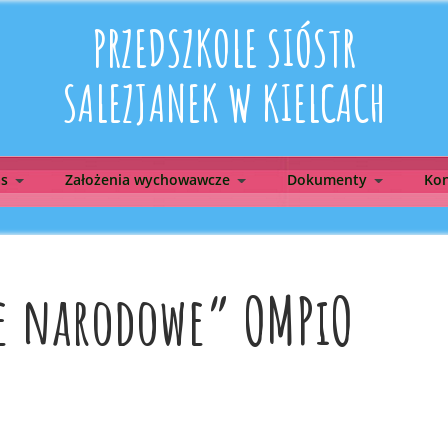
PRZEDSZKOLE SIÓSTR
SALEZJANEK W KIELCACH
as
Założenia wychowawcze
Dokumenty
Kon
e narodowe” OMPiO