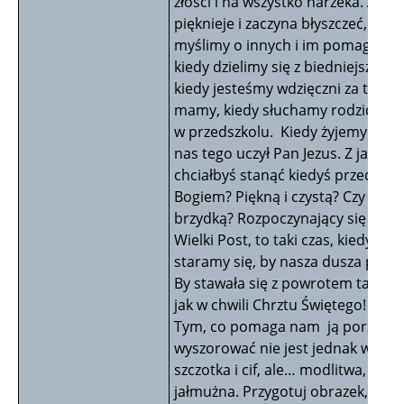
złości i na wszystko narzeka. Ale
pięknieje i zaczyna błyszczeć, kied
myślimy o innych i im pomagamy,
kiedy dzielimy się z biedniejszymi,
kiedy jesteśmy wdzięczni za to co
mamy, kiedy słuchamy rodziców i
w przedszkolu. Kiedy żyjemy tak, j
nas tego uczył Pan Jezus. Z jaką d
chciałbyś stanąć kiedyś przed Pa
Bogiem? Piękną i czystą? Czy brud
brzydką? Rozpoczynający się właś
Wielki Post, to taki czas, kiedy
staramy się, by nasza dusza piękni
By stawała się z powrotem tak czy
jak w chwili Chrztu Świętego!
Tym, co pomaga nam ją porządni
wyszorować nie jest jednak woda,
szczotka i cif, ale… modlitwa, post 
jałmużna. Przygotuj obrazek, któr