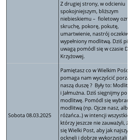
Z drugiej strony, w odcieniu
spokojniejszym, bliższym
niebieskiemu – fioletowy oznacza
skruchę, pokorę, pokutę,
umartwienie, nastrój oczekiwania
wypełniony modlitwą. Dziś piątek.
uwagą pomódl się w czasie Drogi
Krzyżowej.
Pamiętasz co w Wielkim Poście
pomaga nam wyczyścić porządnie
naszą duszę ? Były to: Modlitwa, 
i Jałmużna. Dziś sięgnijmy po
modlitwę. Pomódl się wybraną
modlitwą (np. Ojcze nasz, albo 10
Sobota 08.03.2025
różańca..) w intencji wszystkich ty
którzy jeszcze nie zauważyli, że zac
się Wielki Post, aby jak najszybciej
ocknęli i dobrze wykorzystali ten c