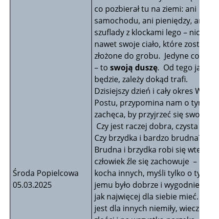
co pozbierał tu na ziemi: ani
samochodu, ani pieniędzy, ani
szuflady z klockami lego – nic. Zos
nawet swoje ciało, które zostanie
złożone do grobu. Jedyne co zabi
– to
swoją duszę
. Od tego jaka o
będzie, zależy dokąd trafi.
Dzisiejszy dzień i cały okres Wielk
Postu, przypomina nam o tym i
zachęca, by przyjrzeć się swojej du
Czy jest raczej dobra, czysta i pię
Czy brzydka i bardzo brudna?
Brudna i brzydka robi się wtedy, 
człowiek źle się zachowuje – nie
Środa Popielcowa
kocha innych, myśli tylko o tym, ż
05.03.2025
jemu było dobrze i wygodnie i żeb
jak najwięcej dla siebie mieć. Kied
jest dla innych niemiły, wiecznie si