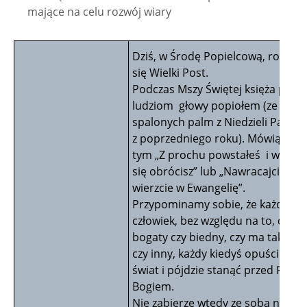
mające na celu rozwój wiary
Dziś, w Środę Popielcową, rozpoc
się Wielki Post.
Podczas Mszy Świętej księża posy
ludziom głowy popiołem (ze
spalonych palm z Niedzieli Palmo
z poprzedniego roku). Mówią przy
tym „Z prochu powstałeś i w pro
się obrócisz” lub „Nawracajcie się 
wierzcie w Ewangelię”.
Przypominamy sobie, że każdy
człowiek, bez względu na to, czy
bogaty czy biedny, czy ma taki za
czy inny, każdy kiedyś opuści ten
świat i pójdzie stanąć przed Pan
Bogiem.
Nie zabierze wtedy ze sobą niczeg