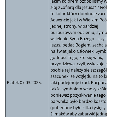
Jakim kolorem ozdobiliśmy wczora
słój z „ofiarą dla Jezusa” ? Fioletow
to kolor który dominuje zarówno
Adwencie jak i w Wielkim Poście. Z
jednej strony, w bardziej
purpurowym odcieniu, symbolizu
wcielenie Syna Bożego – czyli to, ż
Jezus, będąc Bogiem, zechciał przy
na świat jako Człowiek. Symbolizu
godność tego, kto się w nią
przyodziewa, czyli, wskazuje na to,
osobie tej należy się szczególny
szacunek, ze względu na to kim jes
Piątek 07.03.2025.
jaki podejmuje trud. Purpura była
także symbolem władzy królewskie
ponieważ pozyskiwanie tego
barwnika było bardzo kosztowne
(potrzebne było kilka tysięcy musz
ślimaków aby zabarwić jedną szatę