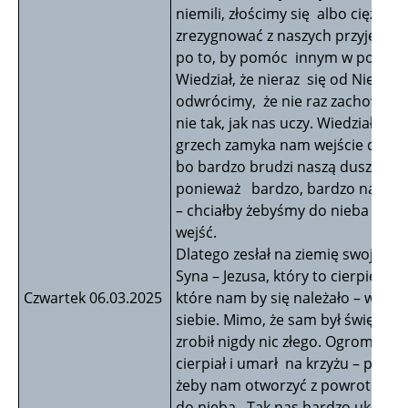
niemili, złościmy się albo ciężko 
zrezygnować z naszych przyjemno
po to, by pomóc innym w potrzeb
Wiedział, że nieraz się od Niego
odwrócimy, że nie raz zachowamy
nie tak, jak nas uczy. Wiedział, też 
grzech zamyka nam wejście do ni
bo bardzo brudzi naszą duszę. Ale
ponieważ bardzo, bardzo nas ko
– chciałby żebyśmy do nieba mogl
wejść.
Dlatego zesłał na ziemię swojego
Syna – Jezusa, który to cierpienie,
Czwartek 06.03.2025
które nam by się należało – wziął 
siebie. Mimo, że sam był święty i n
zrobił nigdy nic złego. Ogromnie
cierpiał i umarł na krzyżu – po to,
żeby nam otworzyć z powrotem d
do nieba. Tak nas bardzo ukochał