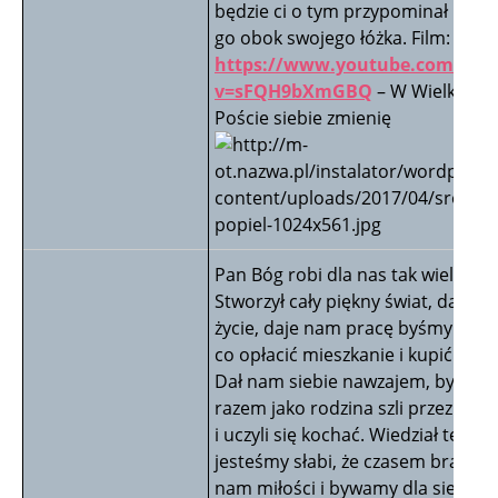
będzie ci o tym przypominał i pos
go obok swojego łóżka. Film:
https://www.youtube.com/wat
v=sFQH9bXmGBQ
– W Wielkim
Poście siebie zmienię
Pan Bóg robi dla nas tak wiele!
Stworzył cały piękny świat, dał na
życie, daje nam pracę byśmy mieli
co opłacić mieszkanie i kupić jedze
Dał nam siebie nawzajem, byśmy
razem jako rodzina szli przez życie
i uczyli się kochać. Wiedział też, że
jesteśmy słabi, że czasem brakuje
nam miłości i bywamy dla siebie