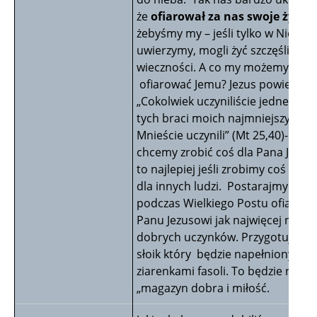
że
ofiarował za nas swoje życie
żebyśmy my – jeśli tylko w Niego
uwierzymy, mogli żyć szczęśliwie 
wieczności. A co my możemy
ofiarować Jemu? Jezus powiedział,
„Cokolwiek uczyniliście jednemu z
tych braci moich najmniejszych,
Mnieście uczynili” (Mt 25,40)- czyli 
chcemy zrobić coś dla Pana Jezusa
to najlepiej jeśli zrobimy coś dob
dla innych ludzi. Postarajmy się w
podczas Wielkiego Postu ofiarow
Panu Jezusowi jak najwięcej naszy
dobrych uczynków. Przygotujmy
słoik który będzie napełniony
ziarenkami fasoli. To będzie nasz
„magazyn dobra i miłość.