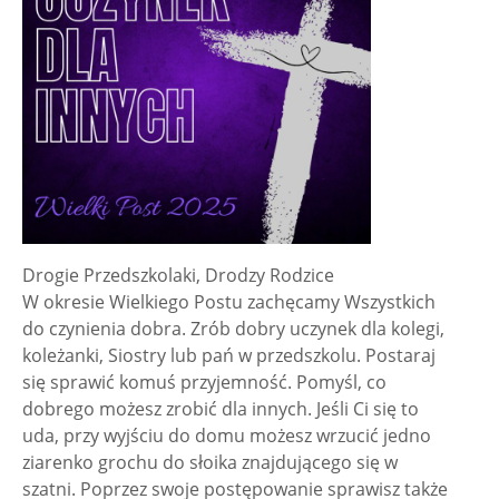
Drogie Przedszkolaki, Drodzy Rodzice
W okresie Wielkiego Postu zachęcamy Wszystkich
do czynienia dobra. Zrób dobry uczynek dla kolegi,
koleżanki, Siostry lub pań w przedszkolu. Postaraj
się sprawić komuś przyjemność. Pomyśl, co
dobrego możesz zrobić dla innych. Jeśli Ci się to
uda, przy wyjściu do domu możesz wrzucić jedno
ziarenko grochu do słoika znajdującego się w
szatni. Poprzez swoje postępowanie sprawisz także