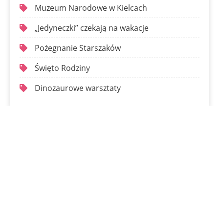
Muzeum Narodowe w Kielcach
„Jedyneczki” czekają na wakacje
Pożegnanie Starszaków
Święto Rodziny
Dinozaurowe warsztaty
Kontakt:
ul. Chęcińska 3
25-020 Kielce
email: przedszkole.kielce@cmw.waw.pl