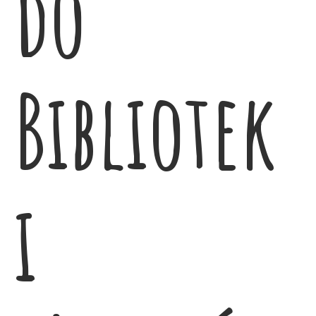
do
Bibliotek
i