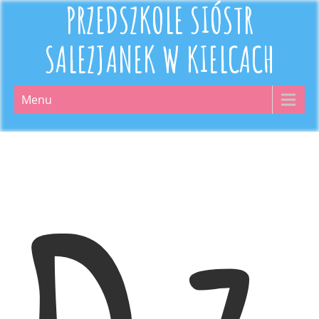
PRZEDSZKOLE SIÓSTR
SALEZJANEK W KIELCACH
Menu