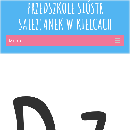
PRZEDSZKOLE SIÓSTR
SALEZJANEK W KIELCACH
Menu