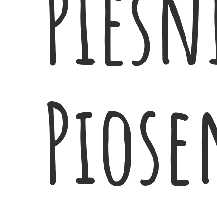
Pieśni
Piose