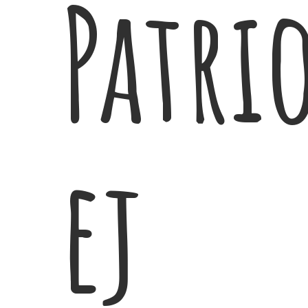
Patri
ej