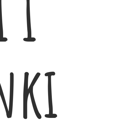
 i
nki