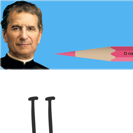
O n
II