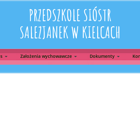
PRZEDSZKOLE SIÓSTR
SALEZJANEK W KIELCACH
as
Założenia wychowawcze
Dokumenty
Kon