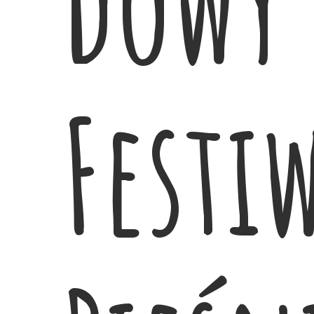
dowy
Festi