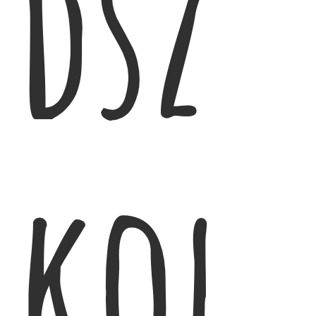
dsz
kol