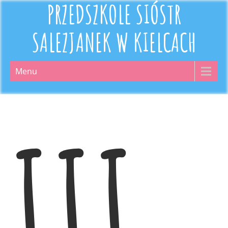
PRZEDSZKOLE SIÓSTR
SALEZJANEK W KIELCACH
Menu
III