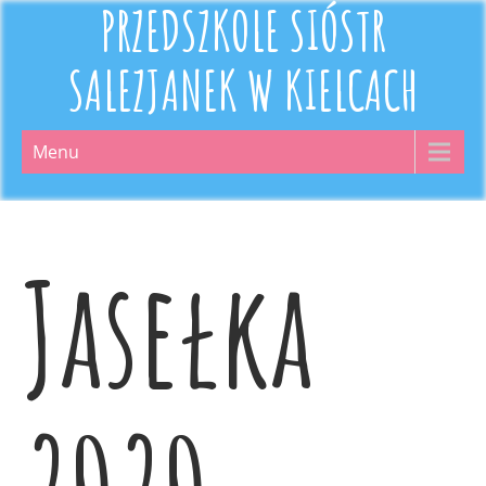
PRZEDSZKOLE SIÓSTR
SALEZJANEK W KIELCACH
Menu
Jasełka