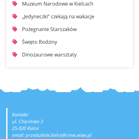
Muzeum Narodowe w Kielcach
„Jedyneczki” czekają na wakacje
Pożegnanie Starszaków
Święto Rodziny
Dinozaurowe warsztaty
Kontakt:
ul. Chęcińska 3
25-020 Kielce
email: przedszkole.kielce@cmw.waw.pl