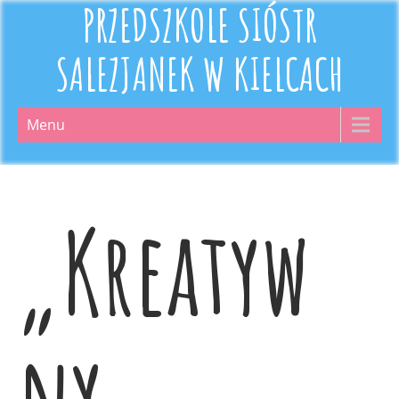
PRZEDSZKOLE SIÓSTR
SALEZJANEK W KIELCACH
Menu
„Kreatyw
ny