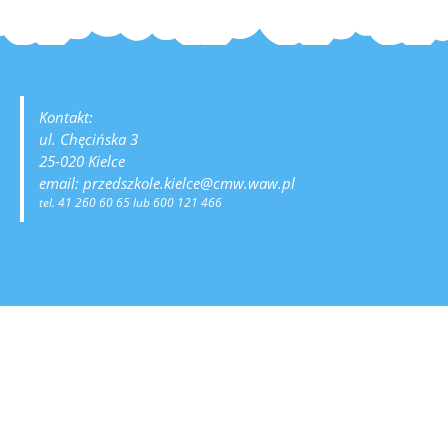
Kontakt:
ul. Chęcińska 3
25-020 Kielce
email: przedszkole.kielce@cmw.waw.pl
tel. 41 260 60 65 lub 600 121 466
Godziny otwarcia:
- w okresie od 1 września do 30 lipca w godzinach
od 6:30 do 16:30
- przerwa wakacyjna:
sierpień