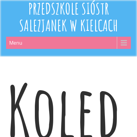
PRZEDSZKOLE SIÓSTR
SALEZJANEK W KIELCACH
Menu
Kolęd