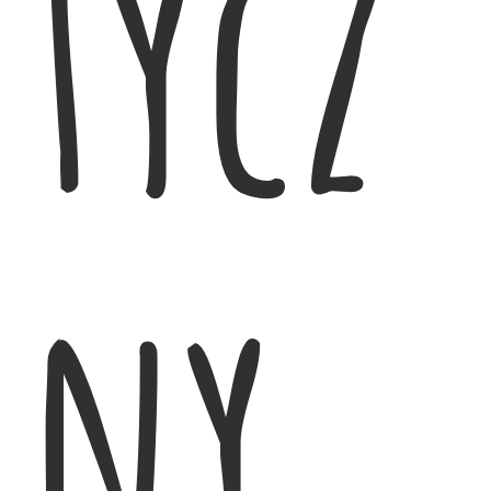
tycz
ny