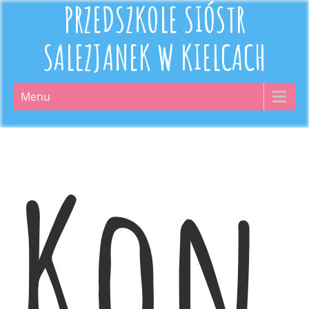
PRZEDSZKOLE SIÓSTR
SALEZJANEK W KIELCACH
Menu
Kon