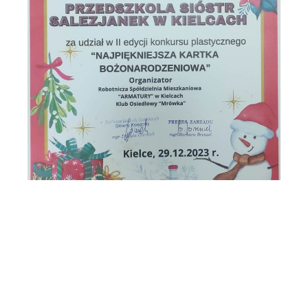
„Całkiem inna opowieść wigilijna”
„Jedyneczkowy” Dzień Babci i Dziadka