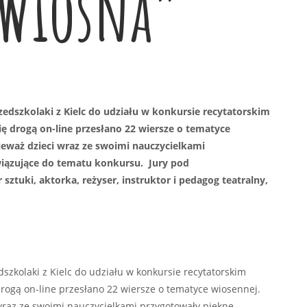
 Wiosna”
zedszkolaki z Kielc do udziału w konkursie recytatorskim
 drogą on-line przesłano 22 wiersze o tematyce
eważ dzieci wraz ze swoimi nauczycielkami
awiązujące do tematu konkursu. Jury pod
ztuki, aktorka, reżyser, instruktor i pedagog teatralny,
szkolaki z Kielc do udziału w konkursie recytatorskim
ogą on-line przesłano 22 wiersze o tematyce wiosennej.
wraz ze swoimi nauczycielkami przygotowały piękne