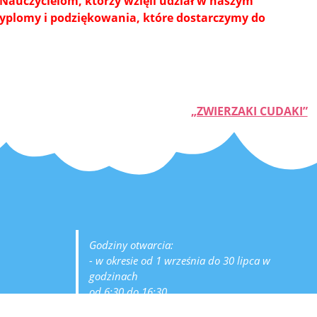
Nauczycielom, którzy wzięli udział w naszym
yplomy i podziękowania, które dostarczymy do
„ZWIERZAKI CUDAKI”
Godziny otwarcia:
- w okresie od 1 września do 30 lipca w
godzinach
od 6:30 do 16:30
- przerwa wakacyjna:
sierpień