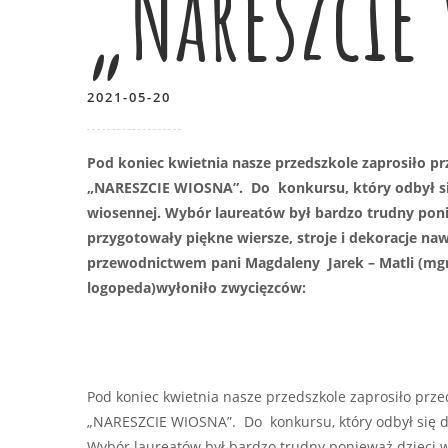
„Nareszcie
2021-05-20
Pod koniec kwietnia nasze przedszkole zaprosiło pr
„NARESZCIE WIOSNA”. Do konkursu, który odbył się
wiosennej. Wybór laureatów był bardzo trudny poni
przygotowały piękne wiersze, stroje i dekoracje n
przewodnictwem pani Magdaleny Jarek – Matli (mgr s
logopeda)wyłoniło zwycięzców:
Pod koniec kwietnia nasze przedszkole zaprosiło przed
„NARESZCIE WIOSNA”. Do konkursu, który odbył się dr
Wybór laureatów był bardzo trudny ponieważ dzieci 