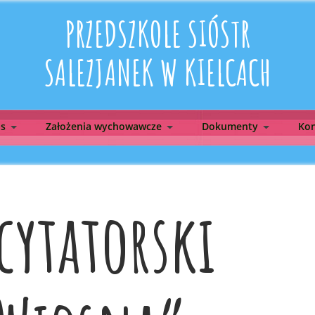
PRZEDSZKOLE SIÓSTR
SALEZJANEK W KIELCACH
as
Założenia wychowawcze
Dokumenty
Kon
cytatorski