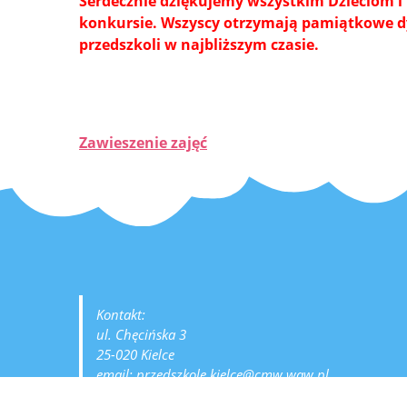
Serdecznie dziękujemy wszystkim Dzieciom i 
konkursie. Wszyscy otrzymają pamiątkowe d
przedszkoli w najbliższym czasie.
Zawieszenie zajęć
Kontakt:
ul. Chęcińska 3
25-020 Kielce
email: przedszkole.kielce@cmw.waw.pl
tel. 41 260 60 65 lub 600 121 466