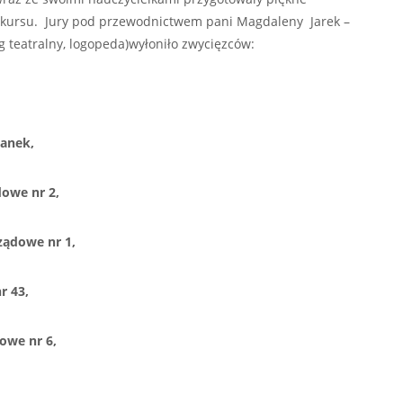
onkursu. Jury pod przewodnictwem pani Magdaleny Jarek –
gog teatralny, logopeda)wyłoniło zwycięzców:
kanek,
dowe nr 2,
ządowe nr 1,
r 43,
owe nr 6,