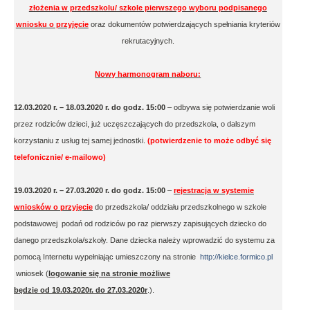
złożenia w przedszkolu/ szkole pierwszego wyboru podpisanego
wniosku o przyjęcie
oraz dokumentów potwierdzających spełniania kryteriów
rekrutacyjnych.
Nowy harmonogram naboru:
12.03.2020 r. – 18.03.2020 r. do godz. 15:00
– odbywa się potwierdzanie woli
przez rodziców dzieci, już uczęszczających do przedszkola, o dalszym
korzystaniu z usług tej samej jednostki.
(potwierdzenie to może odbyć się
telefonicznie/ e-mailowo)
19.03.2020 r. – 27.03.2020 r. do godz. 15:00
–
rejestracja w systemie
wniosków o przyjęcie
do przedszkola/ oddziału przedszkolnego w szkole
podstawowej podań od rodziców po raz pierwszy zapisujących dziecko do
danego przedszkola/szkoły. Dane dziecka należy wprowadzić do systemu za
pomocą Internetu wypełniając umieszczony na stronie
http://kielce.formico.pl
wniosek (
logowanie się na stronie możliwe
będzie od 19.03.2020r. do 27.03.2020r
.).