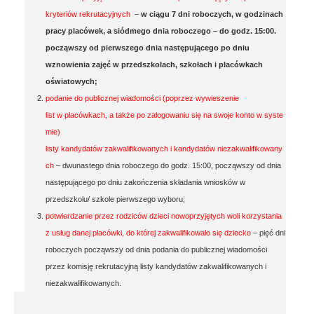
kryteriów rekrutacyjnych
–
w ciągu 7 dni roboczych, w godzinach
pracy placówek, a siódmego dnia roboczego – do godz. 15:00.
począwszy od pierwszego dnia następującego po dniu
wznowienia zajęć w przedszkolach, szkołach i placówkach
oświatowych;
podanie do publicznej wiadomości (poprzez wywieszenie
list w placówkach, a także po zalogowaniu się na swoje konto w syste
mie)
listy kandydatów zakwalifikowanych i kandydatów niezakwalifikowany
ch
– dwunastego dnia roboczego do godz. 15:00, począwszy od dnia
następującego po dniu zakończenia składania wniosków w
przedszkolu/ szkole pierwszego wyboru;
potwierdzanie przez rodziców dzieci nowoprzyjętych woli korzystania
z usług danej placówki, do której zakwalifikowało się dziecko
– pięć dni
roboczych począwszy od dnia podania do publicznej wiadomości
przez komisję rekrutacyjną listy kandydatów zakwalifikowanych i
niezakwalifikowanych.