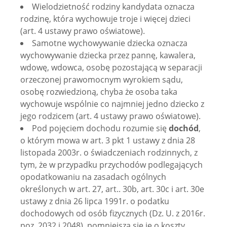
Wielodzietność rodziny kandydata oznacza
rodzinę, która wychowuje troje i więcej dzieci
(art. 4 ustawy prawo oświatowe).
Samotne wychowywanie dziecka oznacza
wychowywanie dziecka przez pannę, kawalera,
wdowę, wdowca, osobę pozostającą w separacji
orzeczonej prawomocnym wyrokiem sądu,
osobę rozwiedzioną, chyba że osoba taka
wychowuje wspólnie co najmniej jedno dziecko z
jego rodzicem (art. 4 ustawy prawo oświatowe).
Pod pojęciem dochodu rozumie się
dochód
,
o którym mowa w art. 3 pkt 1 ustawy z dnia 28
listopada 2003r. o świadczeniach rodzinnych, z
tym, że w przypadku przychodów podlegających
opodatkowaniu na zasadach ogólnych
określonych w art. 27, art.. 30b, art. 30c i art. 30e
ustawy z dnia 26 lipca 1991r. o podatku
dochodowych od osób fizycznych (Dz. U. z 2016r.
poz. 2032 i 2048), pomniejsza się je o koszty