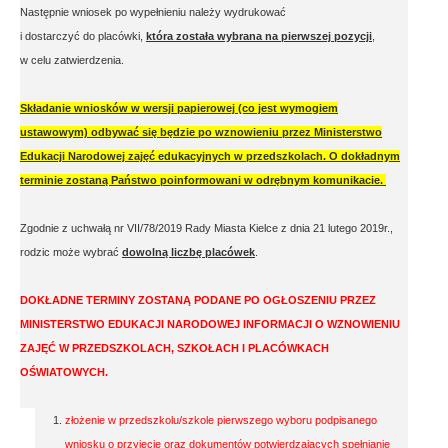
Następnie wniosek po wypełnieniu należy wydrukować
i dostarczyć do placówki,
która została wybrana na pierwszej pozycji
,
w celu zatwierdzenia.
Składanie wniosków w wersji papierowej (co jest wymogiem
ustawowym) odbywać się będzie po wznowieniu przez Ministerstwo
Edukacji Narodowej zajęć edukacyjnych w przedszkolach. O dokładnym
terminie zostaną Państwo poinformowani w odrębnym komunikacie.
Zgodnie z uchwałą nr VII/78/2019 Rady Miasta Kielce z dnia 21 lutego 2019r.,
rodzic może wybrać
dowolną liczbę placówek
.
DOKŁADNE TERMINY ZOSTANĄ PODANE PO OGŁOSZENIU PRZEZ
MINISTERSTWO EDUKACJI NARODOWEJ INFORMACJI O WZNOWIENIU
ZAJĘĆ W PRZEDSZKOLACH, SZKOŁACH I PLACÓWKACH
OŚWIATOWYCH.
złożenie w przedszkolu/szkole pierwszego wyboru podpisanego
wniosku o przyjęcie oraz dokumentów potwierdzających spełnianie