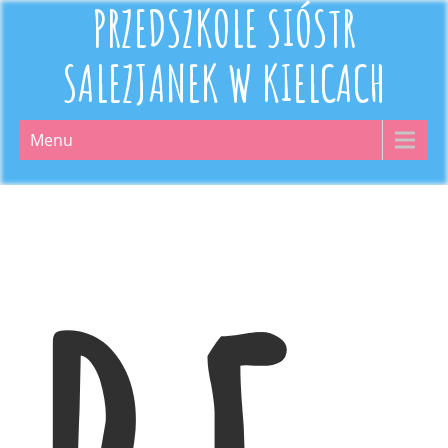
PRZEDSZKOLE SIÓSTR
SALEZJANEK W KIELCACH
Menu