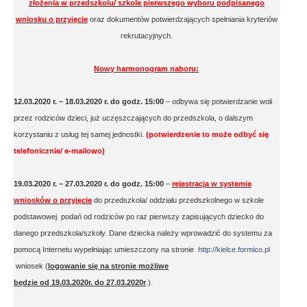
złożenia w przedszkolu/ szkole pierwszego wyboru podpisanego
wniosku o przyjęcie
oraz dokumentów potwierdzających spełniania kryteriów
rekrutacyjnych.
Nowy harmonogram naboru:
12.03.2020 r. – 18.03.2020 r. do godz. 15:00
– odbywa się potwierdzanie woli
przez rodziców dzieci, już uczęszczających do przedszkola, o dalszym
korzystaniu z usług tej samej jednostki.
(potwierdzenie to może odbyć się
telefonicznie/ e-mailowo)
19.03.2020 r. – 27.03.2020 r. do godz. 15:00
–
rejestracja w systemie
wniosków o przyjęcie
do przedszkola/ oddziału przedszkolnego w szkole
podstawowej podań od rodziców po raz pierwszy zapisujących dziecko do
danego przedszkola/szkoły. Dane dziecka należy wprowadzić do systemu za
pomocą Internetu wypełniając umieszczony na stronie
http://kielce.formico.pl
wniosek (
logowanie się na stronie możliwe
będzie od 19.03.2020r. do 27.03.2020r
.).