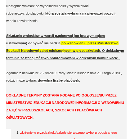
Następnie wniosek po wypełnieniu należy wydrukować
i dostarczyć do placówki,
która została wybrana na pierwszej pozycji
,
w celu zatwierdzenia.
Składanie wniosków w wersji papierowej (co jest wymogiem
ustawowym) odbywać się będzie
po wznowieniu przez Ministerstwo
Edukacji Narodowej zajęć edukacyjnych w przedszkolach
. O dokładnym
terminie zostaną Państwo poinformowani w odrębnym komunikacie.
Zgodnie z uchwałą nr VII/78/2019 Rady Miasta Kielce z dnia 21 lutego 2019r.,
rodzic może wybrać
dowolną liczbę placówek
.
DOKŁADNE TERMINY ZOSTANĄ PODANE PO OGŁOSZENIU PRZEZ
MINISTERSTWO EDUKACJI NARODOWEJ INFORMACJI O WZNOWIENIU
ZAJĘĆ W PRZEDSZKOLACH, SZKOŁACH I PLACÓWKACH
OŚWIATOWYCH.
złożenie w przedszkolu/szkole pierwszego wyboru podpisanego