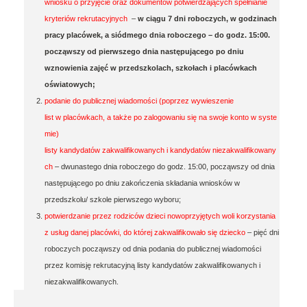
wniosku o przyjęcie oraz dokumentów potwierdzających spełnianie
kryteriów rekrutacyjnych
–
w ciągu 7 dni roboczych, w godzinach
pracy placówek, a siódmego dnia roboczego – do godz. 15:00.
począwszy od pierwszego dnia następującego po dniu
wznowienia zajęć w przedszkolach, szkołach i placówkach
oświatowych;
podanie do publicznej wiadomości (poprzez wywieszenie
list w placówkach, a także po zalogowaniu się na swoje konto w syste
mie)
listy kandydatów zakwalifikowanych i kandydatów niezakwalifikowany
ch
– dwunastego dnia roboczego do godz. 15:00, począwszy od dnia
następującego po dniu zakończenia składania wniosków w
przedszkolu/ szkole pierwszego wyboru;
potwierdzanie przez rodziców dzieci nowoprzyjętych woli korzystania
z usług danej placówki, do której zakwalifikowało się dziecko
– pięć dni
roboczych począwszy od dnia podania do publicznej wiadomości
przez komisję rekrutacyjną listy kandydatów zakwalifikowanych i
niezakwalifikowanych.