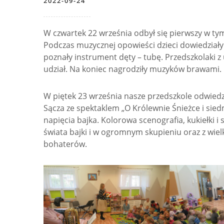
2022-09-24
W czwartek 22 września odbył się pierwszy w ty
Podczas muzycznej opowieści dzieci dowiedziały 
poznały instrument dęty – tubę. Przedszkolaki 
udział. Na koniec nagrodziły muzyków brawami.
W piętek 23 września nasze przedszkole odwied
Sącza ze spektaklem „O Królewnie Śnieżce i siedm
napięcia bajka. Kolorowa scenografia, kukiełki i 
świata bajki i w ogromnym skupieniu oraz z wie
bohaterów.