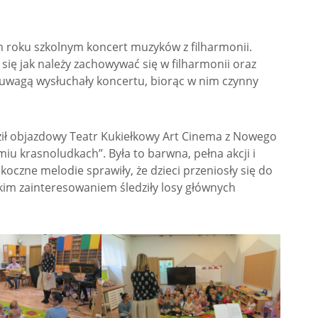
m roku szkolnym koncert muzyków z filharmonii.
się jak należy zachowywać się w filharmonii oraz
z uwagą wysłuchały koncertu, biorąc w nim czynny
ził objazdowy Teatr Kukiełkowy Art Cinema z Nowego
iu krasnoludkach”. Była to barwna, pełna akcji i
skoczne melodie sprawiły, że dzieci przeniosły się do
lkim zainteresowaniem śledziły losy głównych