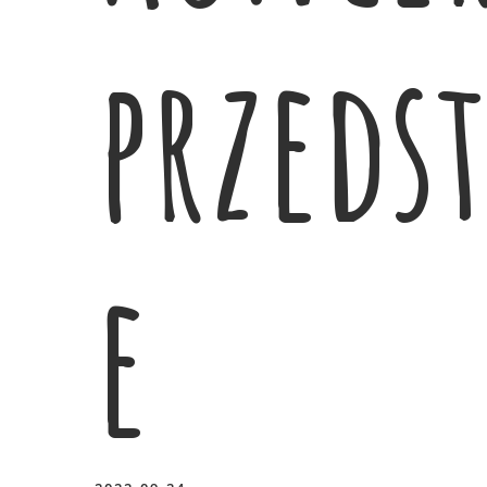
przeds
e