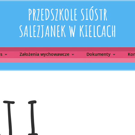
PRZEDSZKOLE SIÓSTR
SALEZJANEK W KIELCACH
as
Założenia wychowawcze
Dokumenty
Kon
t i