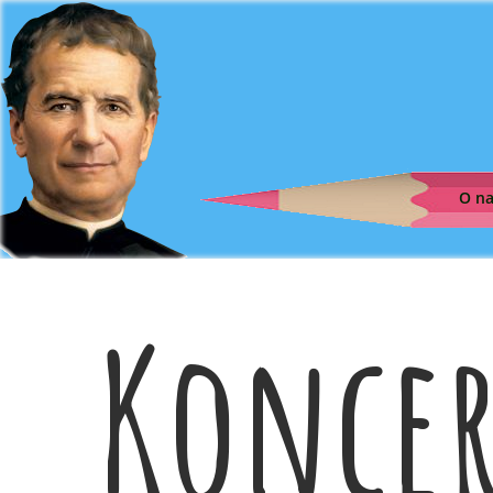
O n
Koncer